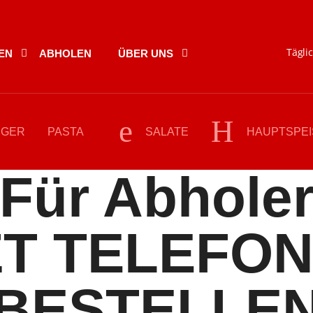
Täglic
EN
ABHOLEN
ÜBER UNS
RGER
PASTA
SALATE
HAUPTSPE
Für Abhole
ZT TELEFON
BESTELLE