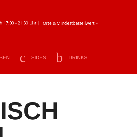
h 17:00 - 21:30 Uhr |
ISEN
SIDES
DRINKS
r
ISCH
N