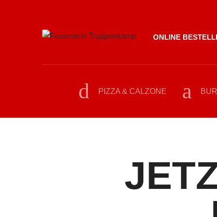
ONLINE BESTELL
PIZZA & CALZONE
BU
JET