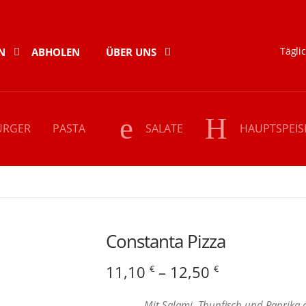
Täglic
N
ABHOLEN
ÜBER UNS
URGER
PASTA
SALATE
HAUPTSPEIS
Pizza
Constanta Pizza
Preisspanne
11,10
–
12,50
€
€
11,10 €
Mit Salami, Thunfisch und Paprika 