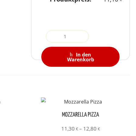
Quantity
In den
Warenkorb
MOZZARELLA PIZZA
Preisspanne:
11,30
–
12,80
€
€