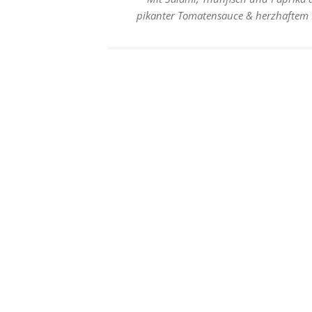
bis
pikanter Tomatensauce & herzhaftem 
12,50 €