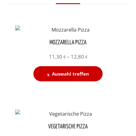
MOZZARELLA PIZZA
Preisspanne:
11,30
–
12,80
€
€
11,30 €
Dieses
bis
Auswahl treffen
Produkt
12,80 €
weist
mehrere
Varianten
auf.
Die
VEGETARISCHE PIZZA
Optionen