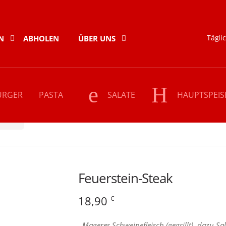
Täglic
N
ABHOLEN
ÜBER UNS
URGER
PASTA
SALATE
HAUPTSPEIS
Rind
Feuerstein-Steak
Feuerstein-Steak
18,90
€
Mageres Schweinefleisch (gegrillt), dazu Sal