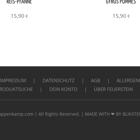
REIS-PFANNE
GYROS POMMES
15,90
15,90
€
€
IMPRESSUM
DATENSCHUTZ
AGB
ALLERGEN
RODUKTSUCHE
DEIN KONTO
ÜBER FEUERSTEIN
appenkamp.com | All Rights Reserved. | MADE WITH ❤ BY BLIKSTER.D