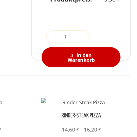
Quantity
In den
Warenkorb
RINDER-STEAK PIZZA
Preisspanne:
Preisspanne:
14,60
–
16,20
€
€
€