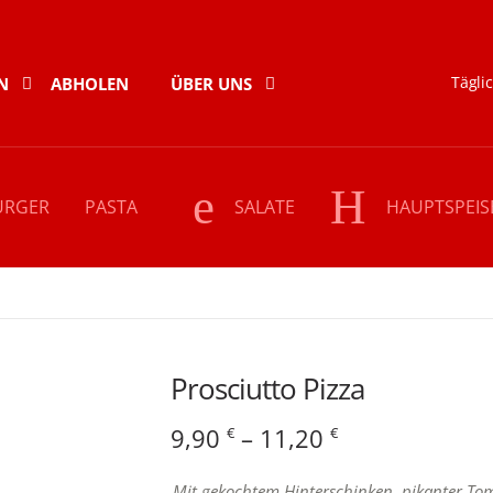
Täglic
N
ABHOLEN
ÜBER UNS
URGER
PASTA
SALATE
HAUPTSPEIS
 Pizza
Prosciutto Pizza
Preisspanne:
9,90
–
11,20
€
€
9,90 €
Mit gekochtem Hinterschinken, pikanter To