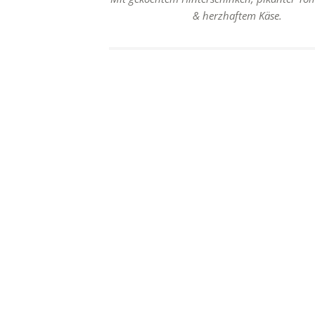
bis
& herzhaftem Käse.
11,20 €