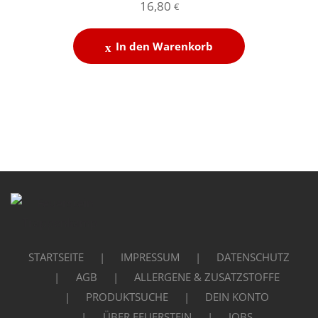
16,80
€
In den Warenkorb
STARTSEITE
IMPRESSUM
DATENSCHUTZ
AGB
ALLERGENE & ZUSATZSTOFFE
PRODUKTSUCHE
DEIN KONTO
ÜBER FEUERSTEIN
JOBS