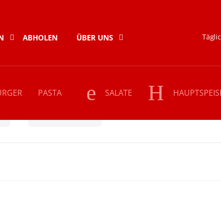
Täglic
N
ABHOLEN
ÜBER UNS
URGER
PASTA
SALATE
HAUPTSPEIS
h
Grüne Hochzeit