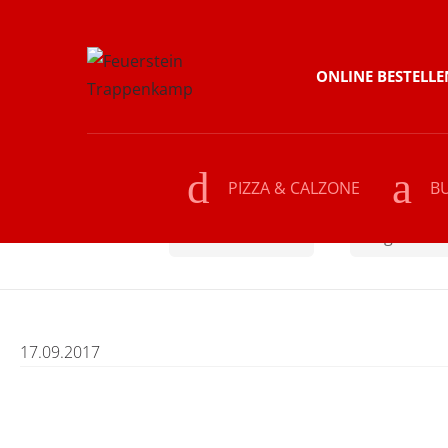
Skip
Skip
ONLINE BESTELLE
to
to
navigation
content
PIZZA & CALZONE
B
Home
HAUPTSPEISEN
Vegetarisc
17.09.2017