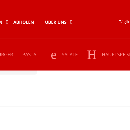
Täglic
N
ABHOLEN
ÜBER UNS
URGER
PASTA
SALATE
HAUPTSPEIS
rosciutto Pizza