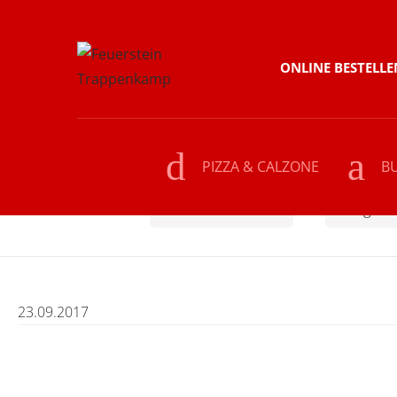
Skip
Skip
ONLINE BESTELLE
to
to
navigation
content
PIZZA & CALZONE
B
Home
PIZZA & CALZONE
Funghi-P
23.09.2017