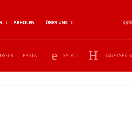
Täglic
N
ABHOLEN
ÜBER UNS
URGER
PASTA
SALATE
HAUPTSPEIS