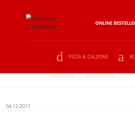
Skip
Skip
ONLINE BESTELLE
to
to
navigation
content
PIZZA & CALZONE
B
Home
PASTA
Raffaello
04.12.2017