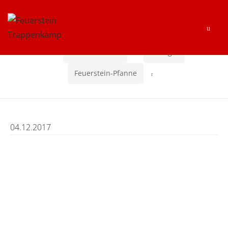
Skip
Skip
Men
to
to
navigation
content
Home
HAUPTSPEISEN
Geflügel
Feuerstein-Pfanne
04.12.2017