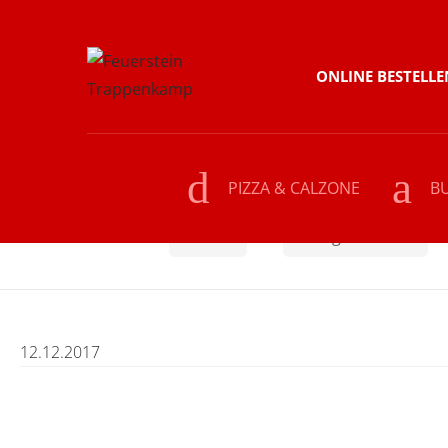
Skip
Skip
ONLINE BESTELLE
to
to
navigation
content
PIZZA & CALZONE
B
Home
PASTA
Lasagne Vivaldi
12.12.2017