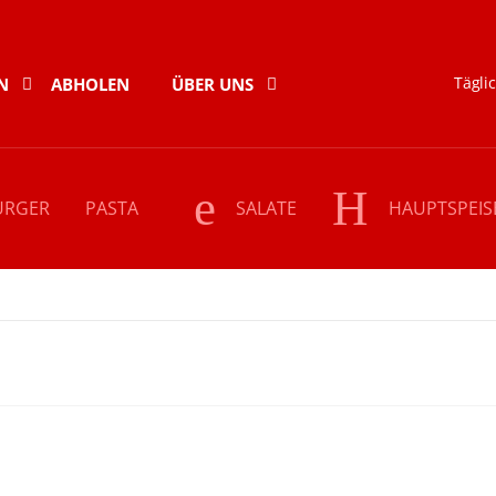
Täglic
N
ABHOLEN
ÜBER UNS
URGER
PASTA
SALATE
HAUPTSPEIS