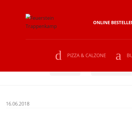
Skip
Skip
ONLINE BESTELLE
to
to
navigation
content
PIZZA & CALZONE
B
Home
BEILAGEN
Süßkartoffel-P
16.06.2018