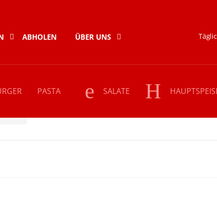
Täglic
N
ABHOLEN
ÜBER UNS
URGER
PASTA
SALATE
HAUPTSPEIS
ommes