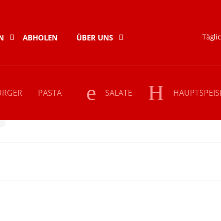
Täglic
N
ABHOLEN
ÜBER UNS
URGER
PASTA
SALATE
HAUPTSPEIS