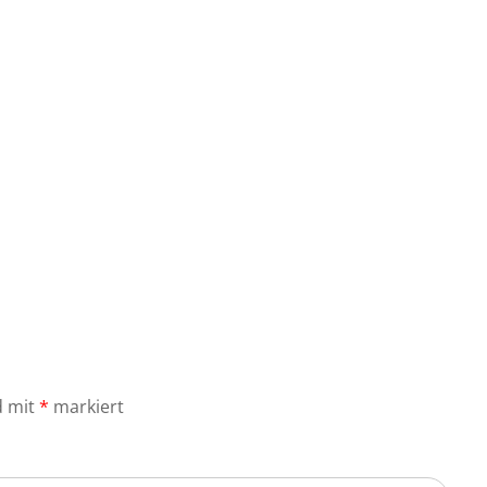
d mit
*
markiert