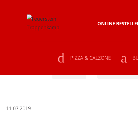
Skip
Skip
ONLINE BESTELLE
to
to
navigation
content
PIZZA & CALZONE
B
Home
GETRÄNKE
Coca Cola Zero
11.07.2019